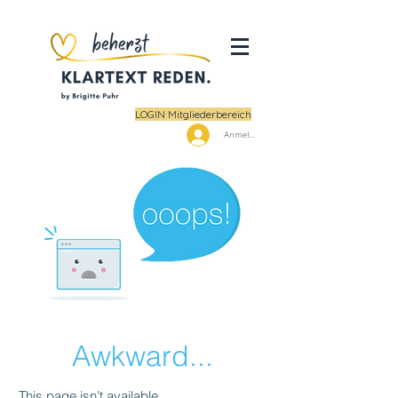
LOGIN Mitgliederbereich
Anmelden
Awkward...
This page isn’t available.