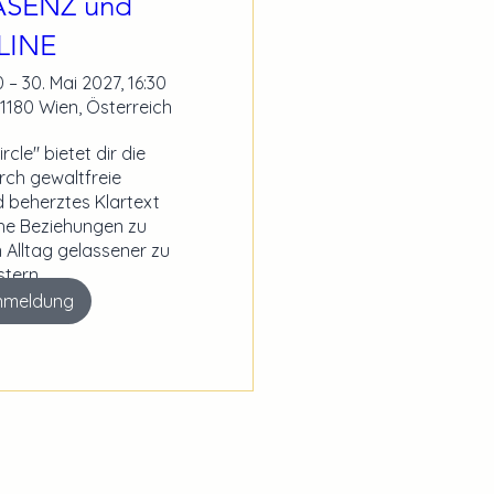
RÄSENZ und
LINE
 – 30. Mai 2027, 16:30
1180 Wien, Österreich
le" bietet dir die 
rch gewaltfreie 
beherztes Klartext 
he Beziehungen zu 
 Alltag gelassener zu 
tern

Anmeldung