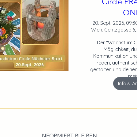
Circle P
ON
20. Sept. 2026, 09:30
Wien, Gentzgasse 6, 
Der "Wachstum Circ
Möglichkeit, du
Kommunikation und 
reden, authentisc
gestalten und deinen
meis
Info & 
INFORMIERT BLEIBEN