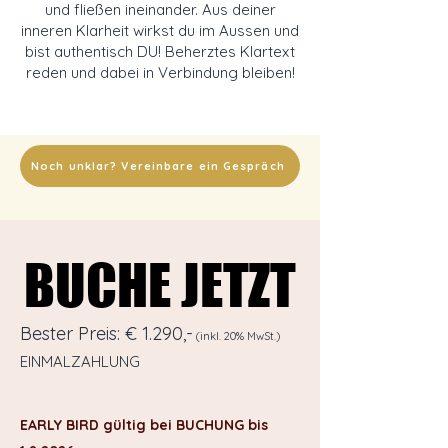
und fließen ineinander. Aus deiner
inneren Klarheit wirkst du im Aussen und
bist authentisch DU! Beherztes Klartext
reden und dabei in Verbindung bleiben!
Noch unklar? Vereinbare ein Gespräch
BUCHE JETZT
BUCHE JETZT
Bester Preis:
€ 1.290,-
(inkl. 20% MwSt.)
EINMALZAHLUNG
EARLY BIRD gültig bei BUCHUNG
bis