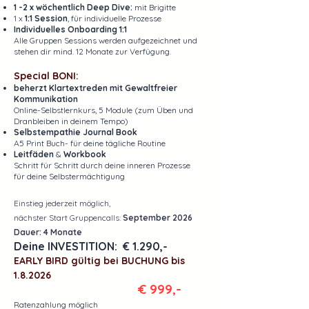
1 -2 x wöchentlich Deep Dive:
mit Brigitte
1 x
1:1 Session
, für individuelle Prozesse
Individuelles Onboarding
1:1
Alle Gruppen Sessions werden aufgezeichnet und
stehen dir mind. 12 Monate zur Verfügung.
Special BONI:
beherzt Klartextreden mit Gewaltfreier
Kommunikation
Online-Selbstlernkurs
,
5 Module (zum Üben und
Dranbleiben in deinem Tempo)​
Selbstempathie Journal Book
A5 Print Buch- für deine tägliche Routine
Leitfäden
&
Workbook
Schritt für Schritt durch deine inneren Prozesse
für deine Selbstermächtigung
Einstieg jederzeit möglich,
nächster Start Gruppencalls:
September 2026
Dauer: 4 Monate
Deine INVESTITION:
€ 1.290,-
EARLY BIRD gültig bei BUCHUNG bis
1.8.2026
€ 999,-
Ratenzahlung möglich