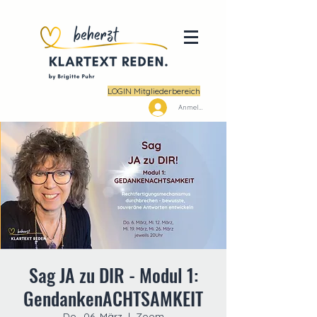
LOGIN Mitgliederbereich
Anmelden
Sag JA zu DIR - Modul 1:
GendankenACHTSAMKEIT
Do., 06. März
  |  
Zoom