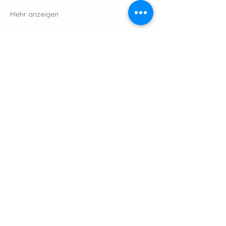
Mehr anzeigen
Diese Veranstaltung teilen
INFORMIERT BLEIBEN
Ja, bitte halte mich mit Terminen am
Laufenden.
Senden