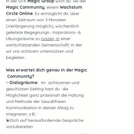
In der GFK 
Magic Group
 wirst du Teil der 
Magic Community
, einem 
Wachstum 
Circle Online
. Es ermöglicht dir, über 
einen Zeitraum von 3 Monaten 
(Verlängerung möglich), wöchentlich 
geleitete Begegnungs-, Inspirations- & 
Übungsräume zu 
nutzen, in
 einer 
wertschätzenden Gemeinschaft, in der 
wir uns achtsam unterstützen und 
begleiten.
Was erwartet dich genau in der Magic 
 Community?
✨
Dialogräume:
  Im  achtsamen und 
geschützen Setting hast du  die 
Möglichkeit ganz praxisnah die Haltung 
und Methode der Gewaltfreien 
Kommunikation in deinen Alltag zu 
integrieren: z.B.: 
💫Dich auf herausfordernde Gespräche 
vorzubereiten