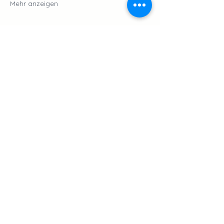
Mehr anzeigen
Diese Veranstaltung teilen
INFORMIERT BLEIBEN
Ja, bitte halte mich mit Terminen am
Laufenden.
Senden