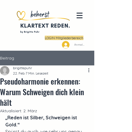
LOGIN Mitgliederbereich
Anmelden
Beitrag
brigittepuhr
22. Feb.
7 Min. Lesezeit
Pseudoharmonie erkennen:
Warum Schweigen dich klein
hält
Aktualisiert:
2. März
„Reden ist Silber, Schweigen ist 
Gold.“ 
Spürst du auch, wie sehr uns genau 