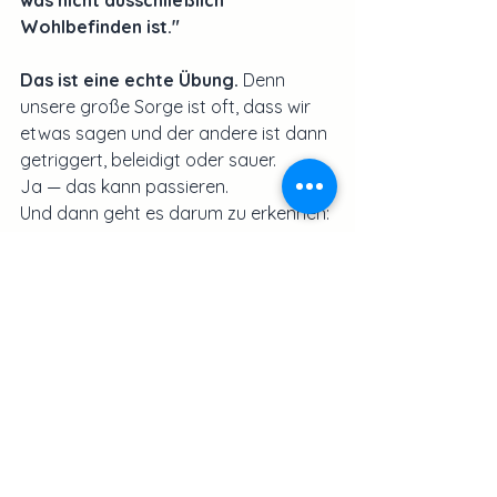
was nicht ausschließlich 
Wohlbefinden ist."
Das ist eine echte Übung.
 Denn 
unsere große Sorge ist oft, dass wir 
etwas sagen und der andere ist dann 
getriggert, beleidigt oder sauer.
Ja — das kann passieren.
Und dann geht es darum zu erkennen:
Ich habe mich ausgedrückt.
Das hat bei dir etwas ausgelöst.
Und ich darf dir zutrauen, damit 
umzugehen.
Ich bin 
nicht verantwortlich dafür
, 
sofort alles wegzunehmen, zu 
reparieren oder glattzubügeln, 
damit 
es dir wieder gut geht.
Ich darf lernen auszuhalten, dass 
mein Gegenüber eigene Prozesse 